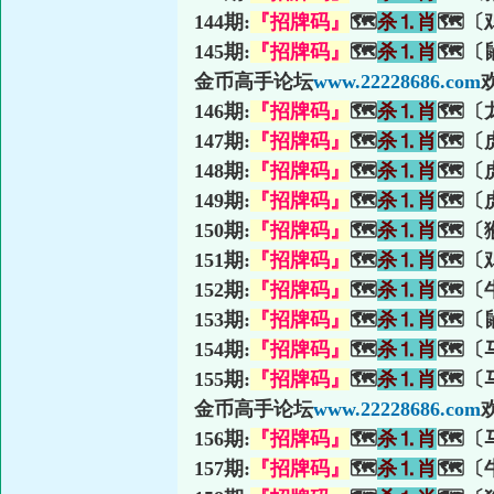
144期:
『招牌码』
🗺
杀⒈肖
🗺〔
145期:
『招牌码』
🗺
杀⒈肖
🗺〔
金币高手论坛
www.22228686.com
146期:
『招牌码』
🗺
杀⒈肖
🗺〔
147期:
『招牌码』
🗺
杀⒈肖
🗺〔
148期:
『招牌码』
🗺
杀⒈肖
🗺〔
149期:
『招牌码』
🗺
杀⒈肖
🗺〔
150期:
『招牌码』
🗺
杀⒈肖
🗺〔
151期:
『招牌码』
🗺
杀⒈肖
🗺〔
152期:
『招牌码』
🗺
杀⒈肖
🗺〔
153期:
『招牌码』
🗺
杀⒈肖
🗺〔
154期:
『招牌码』
🗺
杀⒈肖
🗺〔
155期:
『招牌码』
🗺
杀⒈肖
🗺〔
金币高手论坛
www.22228686.com
156期:
『招牌码』
🗺
杀⒈肖
🗺〔
157期:
『招牌码』
🗺
杀⒈肖
🗺〔