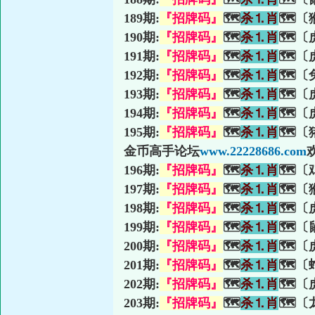
189期:
『招牌码』
🗺
杀⒈肖
🗺〔
190期:
『招牌码』
🗺
杀⒈肖
🗺〔
191期:
『招牌码』
🗺
杀⒈肖
🗺〔
192期:
『招牌码』
🗺
杀⒈肖
🗺〔
193期:
『招牌码』
🗺
杀⒈肖
🗺〔
194期:
『招牌码』
🗺
杀⒈肖
🗺〔
195期:
『招牌码』
🗺
杀⒈肖
🗺〔
金币高手论坛
www.22228686.com
196期:
『招牌码』
🗺
杀⒈肖
🗺〔
197期:
『招牌码』
🗺
杀⒈肖
🗺〔
198期:
『招牌码』
🗺
杀⒈肖
🗺〔
199期:
『招牌码』
🗺
杀⒈肖
🗺〔
200期:
『招牌码』
🗺
杀⒈肖
🗺〔
201期:
『招牌码』
🗺
杀⒈肖
🗺〔
202期:
『招牌码』
🗺
杀⒈肖
🗺〔
203期:
『招牌码』
🗺
杀⒈肖
🗺〔