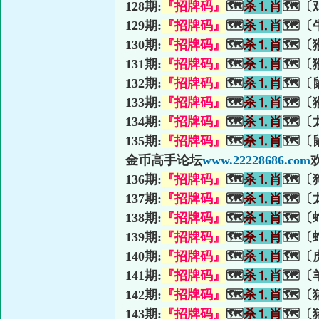
128期:
『招牌码』
🗺
杀⒈肖
🗺〔
129期:
『招牌码』
🗺
杀⒈肖
🗺〔
130期:
『招牌码』
🗺
杀⒈肖
🗺〔
131期:
『招牌码』
🗺
杀⒈肖
🗺〔
132期:
『招牌码』
🗺
杀⒈肖
🗺〔
133期:
『招牌码』
🗺
杀⒈肖
🗺〔
134期:
『招牌码』
🗺
杀⒈肖
🗺〔
135期:
『招牌码』
🗺
杀⒈肖
🗺〔
金币高手论坛
www.22228686.com
136期:
『招牌码』
🗺
杀⒈肖
🗺〔
137期:
『招牌码』
🗺
杀⒈肖
🗺〔
138期:
『招牌码』
🗺
杀⒈肖
🗺〔
139期:
『招牌码』
🗺
杀⒈肖
🗺〔
140期:
『招牌码』
🗺
杀⒈肖
🗺〔
141期:
『招牌码』
🗺
杀⒈肖
🗺〔
142期:
『招牌码』
🗺
杀⒈肖
🗺〔
143期:
『招牌码』
🗺
杀⒈肖
🗺〔