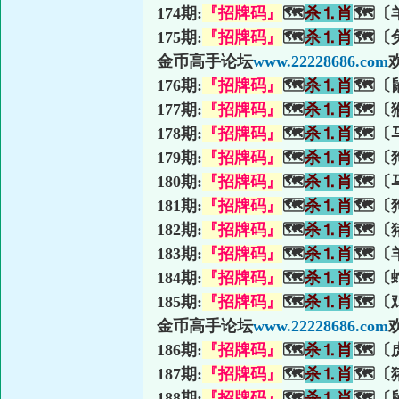
174期:
『招牌码』
🗺
杀⒈肖
🗺〔
175期:
『招牌码』
🗺
杀⒈肖
🗺〔
金币高手论坛
www.22228686.com
176期:
『招牌码』
🗺
杀⒈肖
🗺〔
177期:
『招牌码』
🗺
杀⒈肖
🗺〔
178期:
『招牌码』
🗺
杀⒈肖
🗺〔
179期:
『招牌码』
🗺
杀⒈肖
🗺〔
180期:
『招牌码』
🗺
杀⒈肖
🗺〔
181期:
『招牌码』
🗺
杀⒈肖
🗺〔
182期:
『招牌码』
🗺
杀⒈肖
🗺〔
183期:
『招牌码』
🗺
杀⒈肖
🗺〔
184期:
『招牌码』
🗺
杀⒈肖
🗺〔
185期:
『招牌码』
🗺
杀⒈肖
🗺〔
金币高手论坛
www.22228686.com
186期:
『招牌码』
🗺
杀⒈肖
🗺〔
187期:
『招牌码』
🗺
杀⒈肖
🗺〔
188期:
『招牌码』
🗺
杀⒈肖
🗺〔