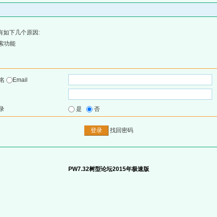
有如下几个原因:
索功能
户名
Email
录
是
否
找回密码
PW7.32树型论坛2015年极速版