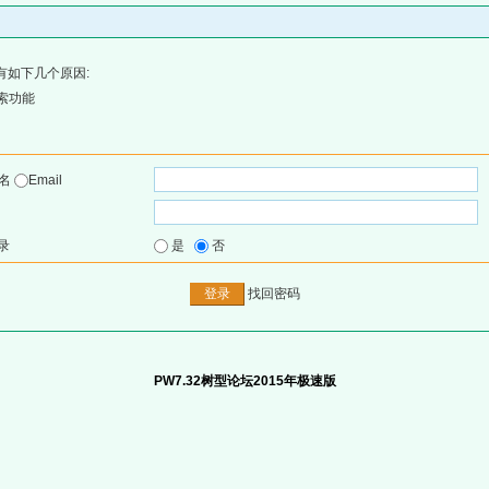
有如下几个原因:
索功能
户名
Email
录
是
否
找回密码
PW7.32树型论坛2015年极速版