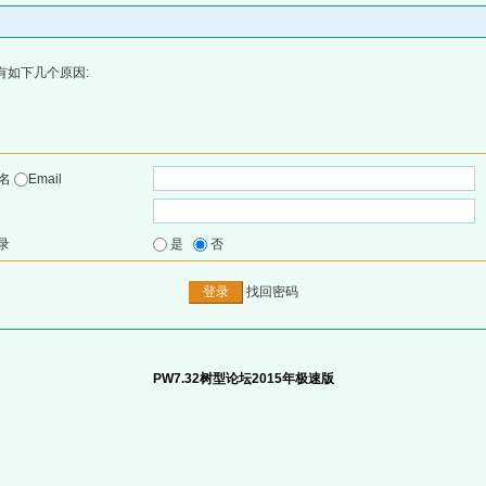
有如下几个原因:
户名
Email
录
是
否
找回密码
PW7.32树型论坛2015年极速版